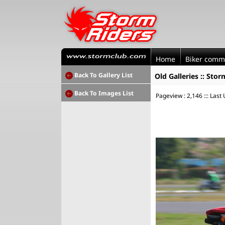
Home
Biker comm
Back To Gallery List
Old Galleries :: Sto
Back To Images List
Pageview : 2,146 ::: Last