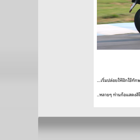
...เริ่มปล่อยให้ฝึกใช้ทัก
..หลายๆ ท่านก้อแสดงสีไ