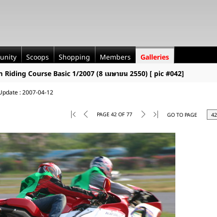
unity
Scoops
Shopping
Members
Galleries
rm Riding Course Basic 1/2007 (8 เมษายน 2550) [ pic #042]
 Update : 2007-04-12
PAGE 42 OF 77
GO TO PAGE