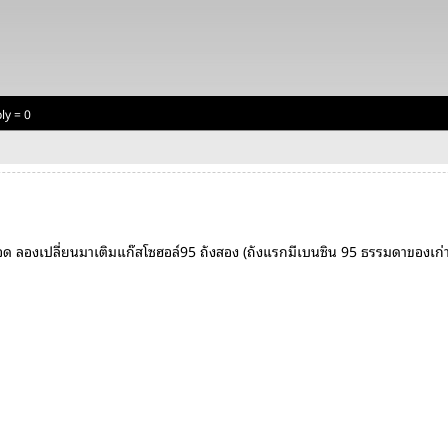
ly = 0
อด ลองเปลี่ยนมาเติมแก๊สโซฮอล์95 ถังสอง (ถังแรกมีเบนซิน 95 ธรรมดาของเก่