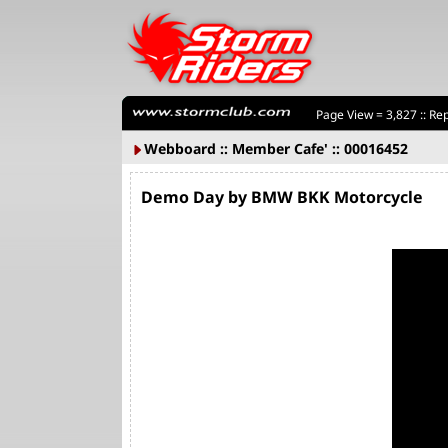
Page View = 3,827 :: Rep
Webboard :: Member Cafe' :: 00016452
Demo Day by BMW BKK Motorcycle