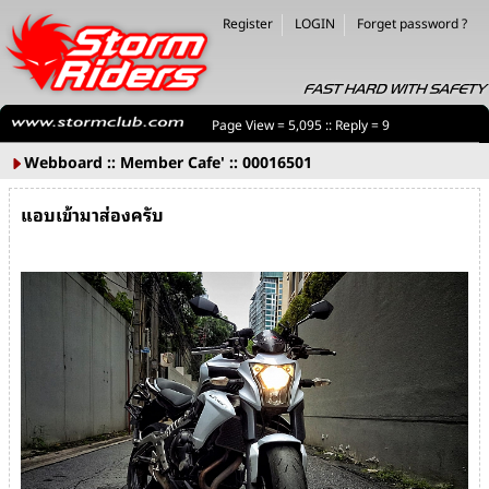
Register
LOGIN
Forget password ?
Page View = 5,095 :: Reply = 9
Webboard :: Member Cafe' :: 00016501
แอบเข้ามาส่องครับ