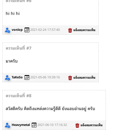
ความเห็นที่ #6
hi hi hi
vonlop
2021-02-24 17:57:40
แจ้งลบความเห็น
ความเห็นที่ #7
มาครับ
TaKeSo
2021-05-06 19:39:16
แจ้งลบความเห็น
ความเห็นที่ #8
สวัสดีครับ คิดถึงแหล่งความรู้ดีดี ยังแอบอ่านอยู่ ครับ
Heavymetal
2021-06-10 17:16:32
แจ้งลบความเห็น