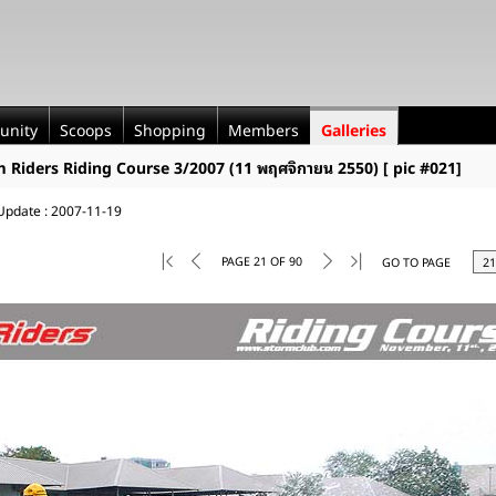
unity
Scoops
Shopping
Members
Galleries
rm Riders Riding Course 3/2007 (11 พฤศจิกายน 2550) [ pic #021]
 Update : 2007-11-19
PAGE 21 OF 90
GO TO PAGE