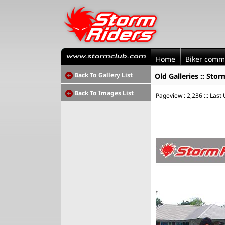
Home
Biker comm
Back To Gallery List
Old Galleries :: Sto
Back To Images List
Pageview : 2,236 ::: Last