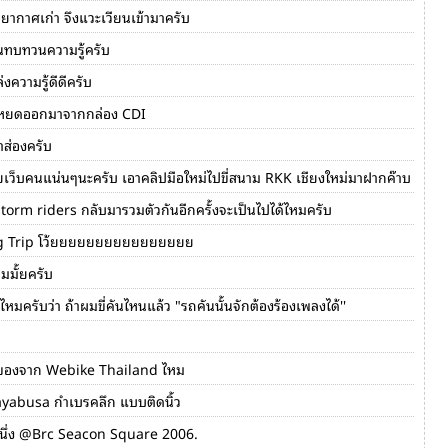
ยากาศเก่า จึงแวะเวียนเข้ามาครับ
นทบทวนความรู้ครับ
่งความรู้ดีดีครับ
หยดออกมาจากกล่อง CDI
าส่องครับ
ัยเว็บคนแน่นๆนะครับ เอาคลิปมือใหม่ไปขี่สนาม RKK เชียงใหม่มาฝากค๊าบ
storm riders กลับมารวมตัวกันอีกครั้งจะเป็นไปได้ไหมครับ
Big Trip โว้ยยยยยยยยยยยยยยยย
มมั้ยครับ
อไหมครับว่า ถ้าผมขี่คันไหนแล้ว "รถคันนั้นจักต้องร้องเพลงได้''
่ของจาก Webike Thailand ไหม
yabusa กำเบรคลึก แบบติดนิ้ว
หนึ่ง @Brc Seacon Square 2006.