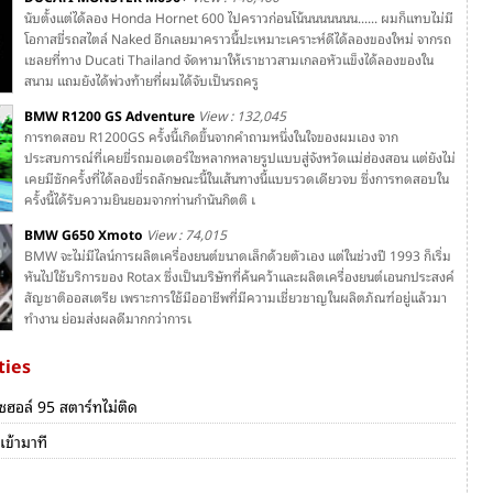
นับตั้งแต่ได้ลอง Honda Hornet 600 ไปคราวก่อนโน้นนนนนนน...... ผมก็แทบไม่มี
โอกาสขี่รถสไตล์ Naked อีกเลยมาคราวนี้ปะเหมาะเคราะห์ดีได้ลองของใหม่ จากรถ
เชลยที่ทาง Ducati Thailand จัดหามาให้เราชาวสามเกลอหัวแข็งได้ลองของใน
สนาม แถมยังได้พ่วงท้ายที่ผมได้จับเป็นรถครู
BMW R1200 GS Adventure
View : 132,045
การทดสอบ R1200GS ครั้งนี้เกิดขึ้นจากคำถามหนึ่งในใจของผมเอง จาก
ประสบการณ์ที่เคยขี่รถมอเตอร์ไซหลากหลายรูปแบบสู่จังหวัดแม่ฮ่องสอน แต่ยังไม่
เคยมีซักครั้งที่ได้ลองขี่รถลักษณะนี้ในเส้นทางนี้แบบรวดเดียวจบ ซึ่งการทดสอบใน
ครั้งนี้ได้รับความยินยอมจากท่านกำนันกิตติ เ
BMW G650 Xmoto
View : 74,015
BMW จะไม่มีไลน์การผลิตเครื่องยนต์ขนาดเล็กด้วยตัวเอง แต่ในช่วงปี 1993 ก็เริ่ม
หันไปใช้บริการของ Rotax ซึ่งเป็นบริษัทที่ค้นคว้าและผลิตเครื่องยนต์เอนกประสงค์
สัญชาติออสเตรีย เพราะการใช้มืออาชีพที่มีความเชี่ยวชาญในผลิตภัณฑ์อยู่แล้วมา
ทำงาน ย่อมส่งผลดีมากกว่าการเ
ties
ซฮอล์ 95 สตาร์ทไม่ติด
เข้ามาที